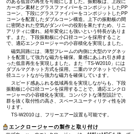
のある低音の再生を可能にしました。振動板は、上段に
カーボン素材とグラスファイバーをコンポジットしたPP
コーン、下段にグラスファイバーをコンポジットしたPP
コーンを配置したダブルコーン構造。上下の振動板の間
に密閉された空気がダンパーの役割を果たすため、リニ
アリティに優れ、経年変化にも強いという特長がありま
す。また、下段振動板に小口径コーンを採用すること
で、適応エンクロージャーの小容積化を実現しました。
磁気回路には、薄型フレームの内側に大型のマグネッ
トを配置して強力な磁力を確保。量感にあふれ引き締ま
った低音再生を実現しました。また「TS-W2010」には
ダブルマグネット方式を採用。二重のマグネットで小口
径ユニットながら強力な磁力を確保しています。
スピード感あふれる低域再生を実現しながらも、下段
振動板に小口径コーンを採用することで、適応エンクロ
ージャーの小容積化を実現。コンパクトな薄型設計で、
群を抜く取付性の高さ、スペースユーティリティ性を誇
ります。
TS-W2010 は、フリーエアー設置も可能です。
エンクロージャーの製作と取り付け