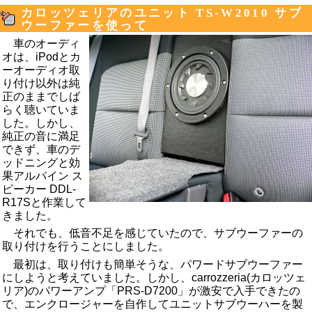
カロッツェリアのユニット TS-W2010 サブ
ウーファーを使って
車のオーディ
オは、
iPodとカ
ーオーディオ取
り付け
以外は純
正のままでしば
らく聴いていま
した。しかし、
純正の音に満足
できず、
車のデ
ッドニングと効
果
アルパイン ス
ピーカー DDL-
R17S
と作業して
きました。
それでも、低音不足を感じていたので、サブウーファーの
取り付けを行うことにしました。
最初は、取り付けも簡単そうな、パワードサブウーファー
にしようと考えていました。しかし、carrozzeria(カロッツェ
リア)のパワーアンプ「PRS-D7200」が激安で入手できたの
で、エンクロージャーを自作してユニットサブウーハーを製