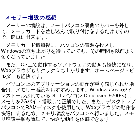
メモリー増設の感想
メモリーの増設は、ノートパソコン裏側のカバーを外し
て、メモリカードを差し込んで取り付けをするだけですの
で、簡単に出来ます。
メモリカード追加後に、パソコンの電源を投入し、
Windowsの立ち上がりを待っていても、その時間も以前より
短くなっていました。
また、OS上で動作するソフトウェアの動きも軽快になり、
Webブラウザもサクサク立ち上がります。
ホームページ・ビ
ルダー
も軽快です。
パソコン上のアプリケーションの動作が重く感じられた場
合は、メモリー増設をおすすめします。Windows Vistaがイ
ンストールされている
DELLパソコン Dimension 9200
へは、
メモリを2Gバイト搭載して正解でした。また、デスクトップ
パソコンでRAMディスクを使用して、Webブラウザの動作を
快適にするため、
メモリ増設をパソコンへ
行いました。メモ
リ増設手順も簡単で、快適な動作を体感できます。