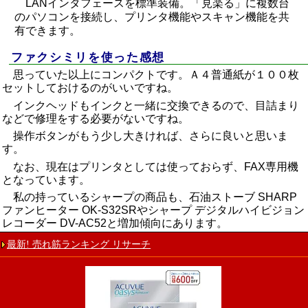
LANインタフェースを標準装備。「見楽る」に複数台
のパソコンを接続し、プリンタ機能やスキャン機能を共
有できます。
ファクシミリを使った感想
思っていた以上にコンパクトです。Ａ４普通紙が１００枚
セットしておけるのがいいですね。
インクヘッドもインクと一緒に交換できるので、目詰まり
などで修理をする必要がないですね。
操作ボタンがもう少し大きければ、さらに良いと思いま
す。
なお、現在は
プリンタ
としては使っておらず、FAX専用機
となっています。
私の持っているシャープの商品も、
石油ストーブ SHARP
ファンヒーター OK-S32SR
や
シャープ デジタルハイビジョン
レコーダー DV-AC52
と増加傾向にあります。
最新! 売れ筋ランキング リサーチ